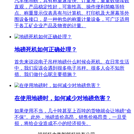
汽车衡地磅，具有称重速度快、计量准，重量数据读数
直观，产品稳定性好，可靠性高、操作便利简略等特
点。称重显示仪表具有与计算机、打印机及大屏幕等外
围设备接口，是一种抱负的称重计量设备，可广泛适用
于各工矿企业产品及物资的计量。
地磅死机如何正确处理？
首先来说说电子吊秤地磅什么时候会死机。在日常生活
中，我们应该会遇到很多电子吊秤。很多人会不知所
措。我们做什么呢主要措施？
在使用地磅时，如何减少对地磅危害？
如果使用不当，几十吨甚至上百吨的货物就会让地磅“命
不保”。此外，地磅造价高昂，销售价格昂贵，一旦受
损，将给企业造成不小的经济损失。