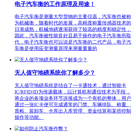
电子汽车衡的工作原理及用途！
电子汽车衡是测量大型货物的主要仪器，汽车衡也被称
为机械衡，随着时代的发展，高精度称重传感器技术的
日渐成熟，机械地磅逐渐获得了较高的精度和稳定性，
因此，汽车衡被性能良好且易于操作的电子汽车衡所取
代，电子汽车衡也可以说是汽车衡的二代产品，电子汽
车衡是使用应变测量原理来测量重量的
无人值守地磅系统你了解多少？
无人值守地磅系统是结合了一卡通技术，通过智能卡
IC/RFID/ID为传递载体，以计算机和通信技术为手段，
将企业的各项业务环节连接成为一个有机的整体，用户
通过一张IC卡便可完成通常的门禁、车辆排队、称重、
质检、装卸车、仓库出入库管理、资金结算和某些控制
操作等功能。