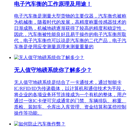
电子汽车衡的工作原理及用途！
电子汽车衡是测量大型货物的主要仪器，汽车衡也被称
为机械衡，随着时代的发展，高精度称重传感器技术的
日渐成熟，机械地磅逐渐获得了较高的精度和稳定性，
因此，汽车衡被性能良好且易于操作的电子汽车衡所取
代，电子汽车衡也可以说是汽车衡的二代产品，电子汽
车衡是使用应变测量原理来测量重量的
无人值守地磅系统你了解多少？
无人值守地磅系统是结合了一卡通技术，通过智能卡
IC/RFID/ID为传递载体，以计算机和通信技术为手段，
将企业的各项业务环节连接成为一个有机的整体，用户
通过一张IC卡便可完成通常的门禁、车辆排队、称重、
质检、装卸车、仓库出入库管理、资金结算和某些控制
操作等功能。