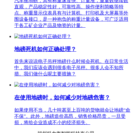
汽车衡地磅，具有称重速度快、计量准，重量数据读数
直观，产品稳定性好，可靠性高、操作便利简略等特
点。称重显示仪表具有与计算机、打印机及大屏幕等外
围设备接口，是一种抱负的称重计量设备，可广泛适用
于各工矿企业产品及物资的计量。
地磅死机如何正确处理？
首先来说说电子吊秤地磅什么时候会死机。在日常生活
中，我们应该会遇到很多电子吊秤。很多人会不知所
措。我们做什么呢主要措施？
在使用地磅时，如何减少对地磅危害？
如果使用不当，几十吨甚至上百吨的货物就会让地磅“命
不保”。此外，地磅造价高昂，销售价格昂贵，一旦受
损，将给企业造成不小的经济损失。